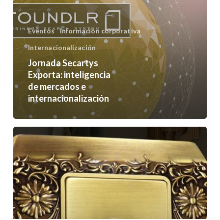
internacionalización
Eventos
Información corporativa
Internacionalización
Jornada Secartys
Exporta: inteligencia
de mercados e
internacionalización
FEDE,
empresa
catalana
de
iluminación
de
alta