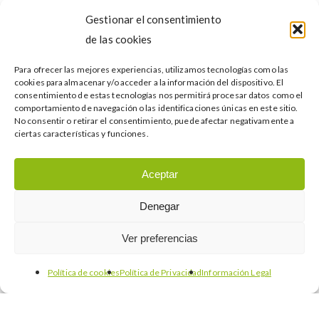
gama,
Gestionar el consentimiento
un
de las cookies
caso
Clientes
Desarrollo de negocio
Para ofrecer las mejores experiencias, utilizamos tecnologías como las
de
cookies para almacenar y/o acceder a la información del dispositivo. El
Internacionalización
Noticias
éxito
consentimiento de estas tecnologías nos permitirá procesar datos como el
FEDE, empresa catalana de iluminación
comportamiento de navegación o las identificaciones únicas en este sitio.
en
No consentir o retirar el consentimiento, puede afectar negativamente a
de alta gama, un caso de éxito en
internacionalización
ciertas características y funciones.
internacionalización
Aceptar
Buscar…
Denegar
Ver preferencias
Política de cookies
Política de Privacidad
Información Legal
Categories