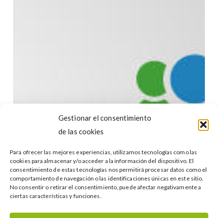
Monterrey
2015:
crecimiento,
desarrollo
y
competitividad
de
las
pymes
Gestionar el consentimiento
de las cookies
Para ofrecer las mejores experiencias, utilizamos tecnologías como las
cookies para almacenar y/o acceder a la información del dispositivo. El
consentimiento de estas tecnologías nos permitirá procesar datos como el
comportamiento de navegación o las identificaciones únicas en este sitio.
No consentir o retirar el consentimiento, puede afectar negativamente a
ciertas características y funciones.