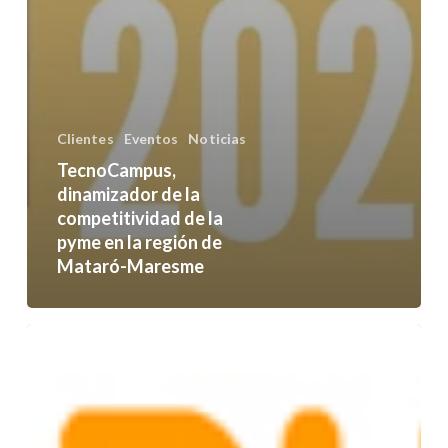
Clientes
Eventos
Noticias
TecnoCampus,
dinamizador de la
competitividad de la
pyme en la región de
Mataró-Maresme
ACCIÓ
promueve
el
crecimiento