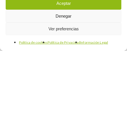
Aceptar
Denegar
Ver preferencias
Política de cookies
Política de Privacidad
Información Legal
Desarrollo de negocio
Eventos
Información corporativa
Internacionalización
México
Feria Pyme Monterrey 2015: crecimiento,
desarrollo y competitividad de las pymes