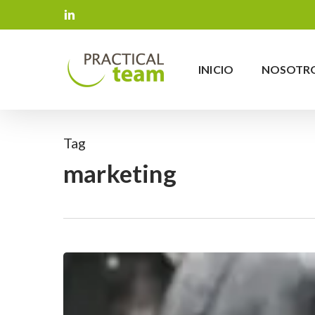
Skip
LINKEDIN
to
main
content
INICIO
NOSOTR
Tag
marketing
¿Cómo
serán
las