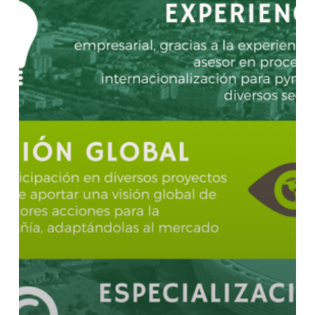
comercio
internacional
a
una
pyme