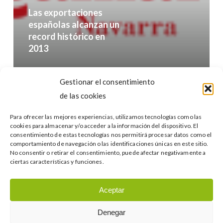
en
Las exportaciones
2013
españolas alcanzan un
record histórico en
2013
Buscar…
Gestionar el consentimiento
de las cookies
Para ofrecer las mejores experiencias, utilizamos tecnologías como las
cookies para almacenar y/o acceder a la información del dispositivo. El
consentimiento de estas tecnologías nos permitirá procesar datos como el
comportamiento de navegación o las identificaciones únicas en este sitio.
No consentir o retirar el consentimiento, puede afectar negativamente a
Categories
ciertas características y funciones.
Categories
Aceptar
Denegar