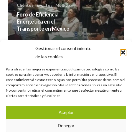
en
Clientes
Eventos
México
México
Foro de Eficiencia
Energética en el
Transporte en México
Buscar…
Gestionar el consentimiento
de las cookies
Para ofrecer las mejores experiencias, utilizamos tecnologías como las
cookies para almacenar y/o acceder a la información del dispositivo. El
consentimiento de estas tecnologías nos permitirá procesar datos como el
comportamiento de navegación o las identificaciones únicas en este sitio.
No consentir o retirar el consentimiento, puede afectar negativamente a
Categories
ciertas características y funciones.
Categories
Aceptar
Denegar