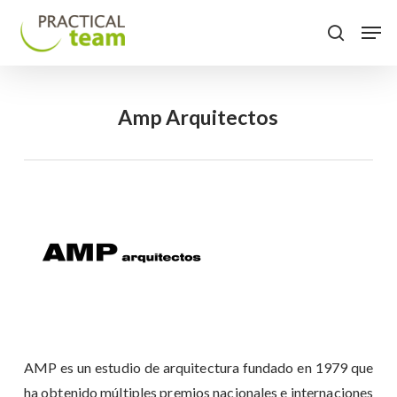
Skip
Menu
Men
to
search
main
content
Amp Arquitectos
AMP es un estudio de arquitectura fundado en 1979 que
ha obtenido múltiples premios nacionales e internaciones