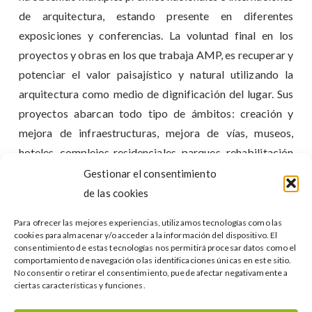
de arquitectura, estando presente en diferentes
exposiciones y conferencias. La voluntad final en los
proyectos y obras en los que trabaja AMP, es recuperar y
potenciar el valor paisajístico y natural utilizando la
arquitectura como medio de dignificación del lugar. Sus
proyectos abarcan todo tipo de ámbitos: creación y
mejora de infraestructuras, mejora de vías, museos,
hoteles, complejos residenciales, parques, rehabilitación
de espacios de todo tipo…
Gestionar el consentimiento
de las cookies
Practical Team ha realizado para AMP servicios de:
Para ofrecer las mejores experiencias, utilizamos tecnologías como las
cookies para almacenar y/o acceder a la información del dispositivo. El
Internacionalización de su actividad
consentimiento de estas tecnologías nos permitirá procesar datos como el
comportamiento de navegación o las identificaciones únicas en este sitio.
Asesoramiento
No consentir o retirar el consentimiento, puede afectar negativamente a
ciertas características y funciones.