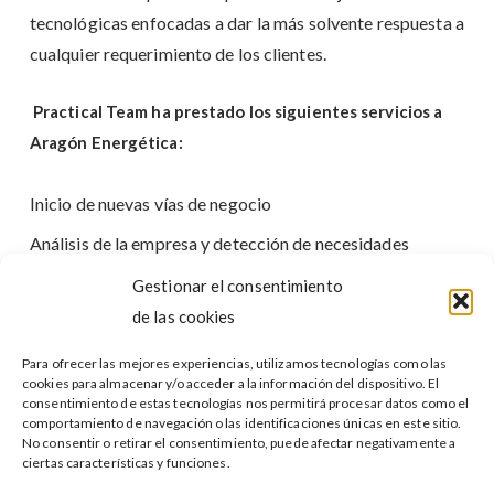
tecnológicas enfocadas a dar la más solvente respuesta a
cualquier requerimiento de los clientes.
Practical Team ha prestado los siguientes servicios a
Aragón Energética:
Inicio de nuevas vías de negocio
Análisis de la empresa y detección de necesidades
Asesoramiento
Gestionar el consentimiento
de las cookies
Análisis de mercado
Búsqueda de nuevos clientes
Para ofrecer las mejores experiencias, utilizamos tecnologías como las
cookies para almacenar y/o acceder a la información del dispositivo. El
Desarrollo de nuevas vías de negocio
consentimiento de estas tecnologías nos permitirá procesar datos como el
comportamiento de navegación o las identificaciones únicas en este sitio.
Desarrollo de proyectos en clúster y en cooperación
No consentir o retirar el consentimiento, puede afectar negativamente a
ciertas características y funciones.