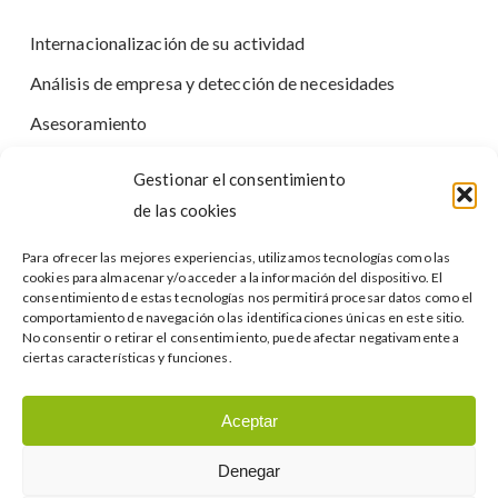
Internacionalización de su actividad
Análisis de empresa y detección de necesidades
Asesoramiento
Definición plan de crecimiento empresarial o
Gestionar el consentimiento
internacional
de las cookies
Dirección Estratégica, de Marketing, Comercial y de
Para ofrecer las mejores experiencias, utilizamos tecnologías como las
Exportación a tiempo parcial o mediante participación
cookies para almacenar y/o acceder a la información del dispositivo. El
en los resultados
consentimiento de estas tecnologías nos permitirá procesar datos como el
comportamiento de navegación o las identificaciones únicas en este sitio.
Estructuración de procesos
No consentir o retirar el consentimiento, puede afectar negativamente a
ciertas características y funciones.
www.rimsa.com/
Aceptar
Denegar
© 2026 Practical Team. |
Aviso Legal
|
Política de Privacidad
|