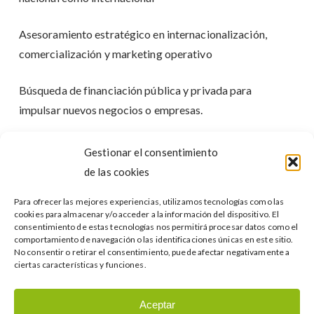
Asesoramiento estratégico en internacionalización,
comercialización y marketing operativo
Búsqueda de financiación pública y privada para
impulsar nuevos negocios o empresas.
Digitalización, transformación empresarial e impulso de
Gestionar el consentimiento
la escalabilidad
de las cookies
Formación y apoyo en el inicio y desarrollo de nuevas vías
Para ofrecer las mejores experiencias, utilizamos tecnologías como las
cookies para almacenar y/o acceder a la información del dispositivo. El
de negocio
consentimiento de estas tecnologías nos permitirá procesar datos como el
comportamiento de navegación o las identificaciones únicas en este sitio.
No consentir o retirar el consentimiento, puede afectar negativamente a
ciertas características y funciones.
www.rivi.net
Aceptar