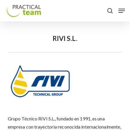
Skip
Menu
Men
to
search
main
content
RIVI S.L.
Grupo Técnico RIVI S.L., fundado en 1991, es una
empresa con trayectoria reconocida internacionalmente,