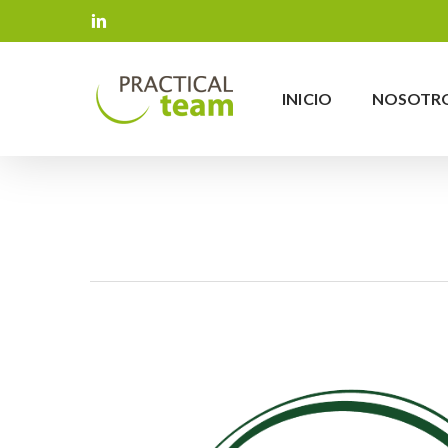
Skip
LINKEDIN
to
main
content
INICIO
NOSOTR
Hit enter to search or ESC to close