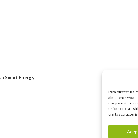
s a Smart Energy:
Para ofrecer las 
almacenar y/o acc
nos permitirá pro
únicas en este si
ciertas caracterís
Acep