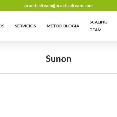
practicalteam@practicalteam.com
SCALING
OS
SERVICIOS
METODOLOGIA
TEAM
Sunon