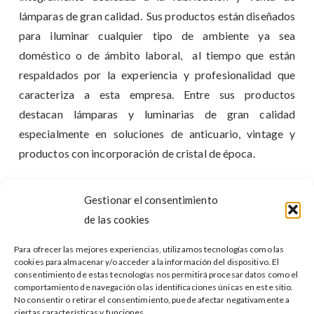
lámparas de gran calidad. Sus productos están diseñados
para iluminar cualquier tipo de ambiente ya sea
doméstico o de ámbito laboral, al tiempo que están
respaldados por la experiencia y profesionalidad que
caracteriza a esta empresa. Entre sus productos
destacan lámparas y luminarias de gran calidad
especialmente en soluciones de anticuario, vintage y
productos con incorporación de cristal de época.
Practical Team ha realizado los siguientes servicios
Gestionar el consentimiento
para Trilamp:
de las cookies
Inicio y desarrollo de nuevas vías de negocio
Para ofrecer las mejores experiencias, utilizamos tecnologías como las
cookies para almacenar y/o acceder a la información del dispositivo. El
Internacionalización de su actividad
consentimiento de estas tecnologías nos permitirá procesar datos como el
comportamiento de navegación o las identificaciones únicas en este sitio.
Asesoramiento
No consentir o retirar el consentimiento, puede afectar negativamente a
ciertas características y funciones.