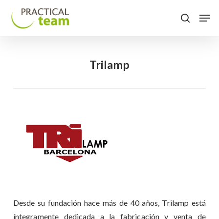
Skip
Menu
Men
to
search
main
content
Trilamp
Desde su fundación hace más de 40 años, Trilamp está
íntegramente dedicada a la fabricación y venta de