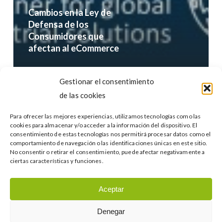
los
Cambios en la Ley de
Consumidores
Defensa de los
Consumidores que
que
afectan al eCommerce
afectan
al
eCommerce
Buscar…
Gestionar el consentimiento
de las cookies
Para ofrecer las mejores experiencias, utilizamos tecnologías como las
cookies para almacenar y/o acceder a la información del dispositivo. El
consentimiento de estas tecnologías nos permitirá procesar datos como el
comportamiento de navegación o las identificaciones únicas en este sitio.
No consentir o retirar el consentimiento, puede afectar negativamente a
Categories
ciertas características y funciones.
Categories
Aceptar
Denegar