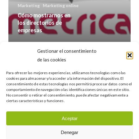
Marketing
Marketing online
Cómo mostrarnos en
los directorios de
empresas
Buscar…
Gestionar el consentimiento
de las cookies
Para ofrecer las mejores experiencias, utilizamos tecnologías como las
cookies para almacenar y/o acceder a la información del dispositivo. El
consentimiento de estas tecnologías nos permitirá procesar datos como el
comportamiento de navegación o las identificaciones únicas en este sitio.
No consentir o retirar el consentimiento, puede afectar negativamente a
Categories
ciertas características y funciones.
Categories
Aceptar
Denegar