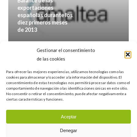
Balance de las
diez
exportaciones
primeros
españolas durante los
diez primeros meses
meses
de 2013
de
2013
Buscar…
Gestionar el consentimiento
de las cookies
Para ofrecer las mejores experiencias, utilizamos tecnologías como las
cookies para almacenar y/o acceder a la información del dispositivo. El
consentimiento de estas tecnologías nos permitirá procesar datos como el
comportamiento de navegación o las identificaciones únicas en este sitio.
No consentir o retirar el consentimiento, puede afectar negativamente a
Categories
ciertas características y funciones.
Categories
Aceptar
Denegar