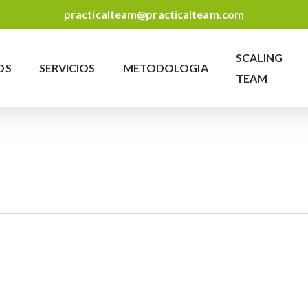
practicalteam@practicalteam.com
SCALING
OS
SERVICIOS
METODOLOGIA
TEAM