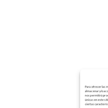
Para ofrecer las 
almacenar y/o acc
ar la
nos permitirá pro
únicas en este si
s
ciertas caracterís