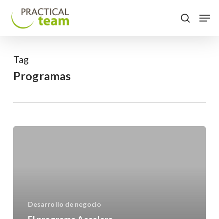
Skip
Menu
Men
to
search
main
content
Tag
Programas
El
programa
Accelera
el
Creixement,
de
Desarrollo de negocio
PIMEC,