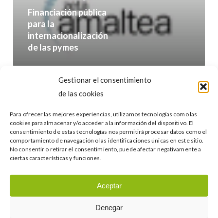
pymes
Financiación pública
para la
internacionalización
de las pymes
Buscar…
Gestionar el consentimiento
de las cookies
Para ofrecer las mejores experiencias, utilizamos tecnologías como las
cookies para almacenar y/o acceder a la información del dispositivo. El
consentimiento de estas tecnologías nos permitirá procesar datos como el
comportamiento de navegación o las identificaciones únicas en este sitio.
No consentir o retirar el consentimiento, puede afectar negativamente a
Categories
ciertas características y funciones.
Categories
Aceptar
Denegar