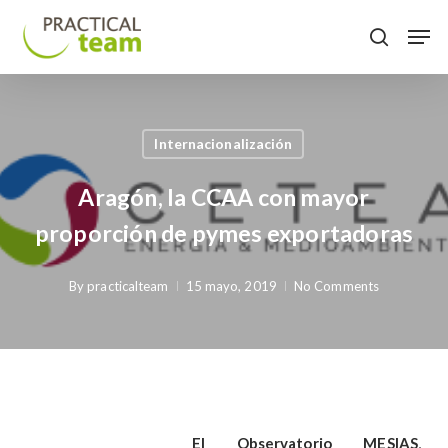
Skip
Menu
Men
to
search
main
content
Internacionalización
Aragón, la CCAA con mayor
proporción de pymes exportadoras
By
practicalteam
15 mayo, 2019
No Comments
,
El Observatorio MESIAS