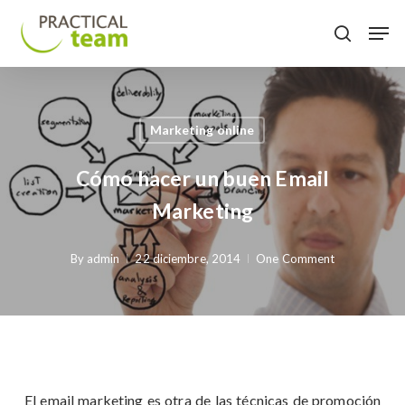
Skip
Menu
Men
to
search
main
content
Marketing online
Cómo hacer un buen Email
Marketing
By
admin
22 diciembre, 2014
One Comment
El email marketing es otra de las técnicas de promoción