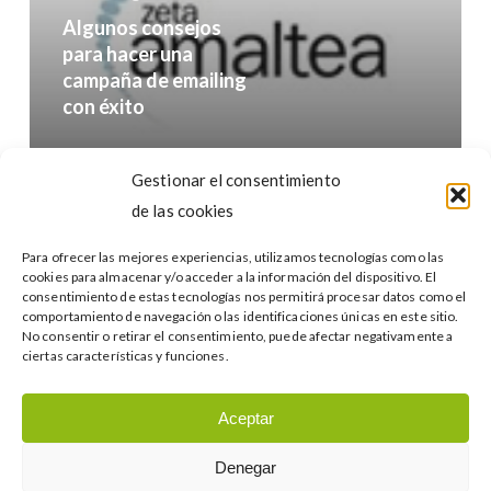
emailing
Algunos consejos
con
para hacer una
campaña de emailing
éxito
con éxito
Buscar…
Gestionar el consentimiento
de las cookies
Para ofrecer las mejores experiencias, utilizamos tecnologías como las
cookies para almacenar y/o acceder a la información del dispositivo. El
consentimiento de estas tecnologías nos permitirá procesar datos como el
comportamiento de navegación o las identificaciones únicas en este sitio.
No consentir o retirar el consentimiento, puede afectar negativamente a
Categories
ciertas características y funciones.
Categories
Aceptar
Denegar