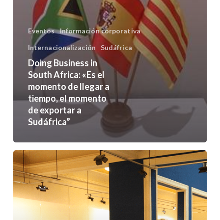
el
momento
Eventos
Información corporativa
de
Internacionalización
Sudáfrica
llegar
Doing Business in
a
South Africa: «Es el
tiempo,
momento de llegar a
el
tiempo, el momento
de exportar a
momento
Sudáfrica”
de
exportar
a
Doing
Sudáfrica”
Business
in
South
Africa: