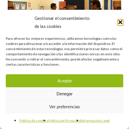
“Es
el
Gestionar el consentimiento
momento
de las cookies
de
exportar
Para ofrecer las mejores experiencias, utilizamos tecnologías como las
a
cookies para almacenar y/o acceder a la información del dispositivo. El
Eventos
Información corporativa
consentimiento de estas tecnologías nos permitirá procesar datos como el
Sudáfrica”
comportamiento de navegación o las identificaciones únicas en este sitio.
Internacionalización
Sudáfrica
No consentir o retirar el consentimiento, puede afectar negativamente a
ciertas características y funciones.
Doing Business in South Africa: “Es el
momento de exportar a Sudáfrica”
Aceptar
Buscar…
Denegar
Ver preferencias
Política de cookies
Política de Privacidad
Información Legal