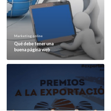
Marketing online
Qué debe tener una
buena página web
Premios
a
la
Exportación
2013