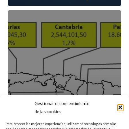
Internacionalización
de
las
pymes:
Un
cambio
de
visión
Gestionar el consentimiento
de las cookies
Para ofrecer las mejores experiencias, utilizamos tecnologías como las
cookies para almacenar y/o acceder a la información del dispositivo. El