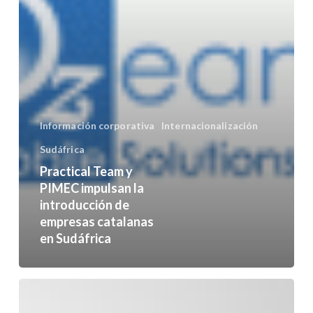
de
empresas
catalanas
en
Sudáfrica
Información corporativa
Internacionalización
Sudáfrica
Practical Team y
PIMEC impulsan la
introducción de
empresas catalanas
en Sudáfrica
Feria
Pyme