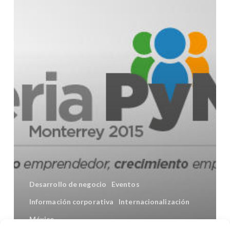
Monterrey
2015:
crecimiento,
desarrollo
y
competitividad
de
las
pymes
Desarrollo de negocio
Eventos
Información corporativa
Internacionalización
México