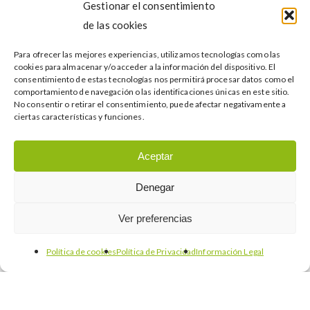
Gestionar el consentimiento
Feria Pyme Monterrey 2015: crecimiento,
desarrollo y competitividad de las pymes
de las cookies
Para ofrecer las mejores experiencias, utilizamos tecnologías como las
cookies para almacenar y/o acceder a la información del dispositivo. El
FEDE,
consentimiento de estas tecnologías nos permitirá procesar datos como el
empresa
comportamiento de navegación o las identificaciones únicas en este sitio.
No consentir o retirar el consentimiento, puede afectar negativamente a
catalana
ciertas características y funciones.
de
iluminación
Aceptar
de
Denegar
alta
gama,
Ver preferencias
un
caso
Política de cookies
Política de Privacidad
Información Legal
de
éxito
en